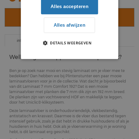
Alles accepteren
VOEG TOE AAN WINKELWAGEN
Alles afwijzen
specificaties
informatie
DETAILS WEERGEVEN
Welke eigenschappen heeft dit product?
Ben je op zoek naar mooi en stevig laminaat om je vloer mee te
bedekken? Dan hebben we bij Plintenstunter een paar mooie
laminaatvloeren voor je in de collectie. Wat dacht je bijvoorbeeld
van dit Laminaat 7 mm Comfort 192? Dat is een mooie
laminaatvloer met planken die 7 mm dik zijn en 192 mm breed.
De planken zijn van vochtwerend HDF en makkelijk te leggen,
door het Uniclic®-kliksysteem.
Deze laminaatvloer is onderhoudsvriendelijk, vlekbestendig,
antistatisch en krasvast. Daarmee is de vloer dus bestand tegen
intensief gebruik, zoals je dat hebt in drukke huishoudens of als je
huisdieren in huis hebt. Ook als je vloerverwarming in je woning
hebt, is dit laminaat erg geschikt.