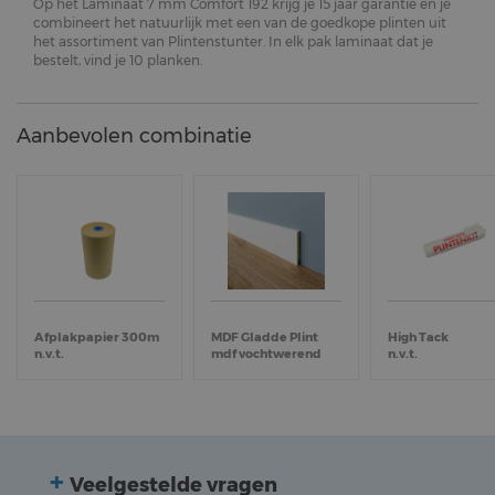
Op het Laminaat 7 mm Comfort 192 krijg je 15 jaar garantie en je
combineert het natuurlijk met een van de goedkope plinten uit
het assortiment van Plintenstunter. In elk pak laminaat dat je
bestelt, vind je 10 planken.
Aanbevolen combinatie
Afplakpapier 300m
MDF Gladde Plint
High Tack
n.v.t.
mdf vochtwerend
n.v.t.
Veelgestelde vragen