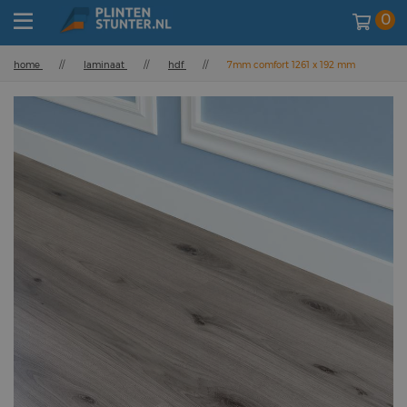
0
home
//
laminaat
//
hdf
//
7mm comfort 1261 x 192 mm