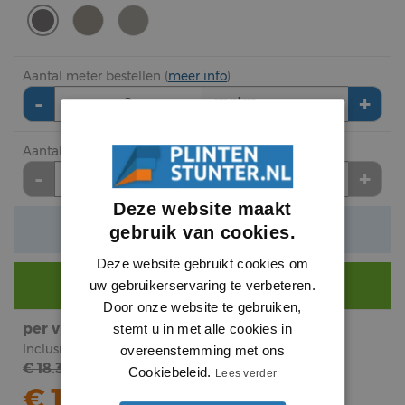
Aantal meter bestellen (
meer info
)
-
+
meter
Aantal pak (2.421 vierkante meter) bestellen
-
+
pak
Deze website maakt
Verwachte levertijd: 1 tot 3 werkdagen
gebruik van cookies.
Deze website gebruikt cookies om
Nog €
290
voor gratis bezorging.
uw gebruikerservaring te verbeteren.
Door onze website te gebruiken,
per vierkante meter
subtotaal
stemt u in met alle cookies in
Inclusief BTW
Inclusief BTW
overeenstemming met ons
€ 18.31
€
35
.
Cookiebeleid.
Lees verder
13
€ 14.51