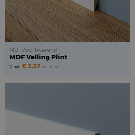
Mdf Vochtwerend
MDF Velling Plint
3.37
Vanaf
per meter