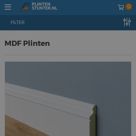
0
FILTER
home
//
plinten
//
mdf vochtwerend
MDF Plinten