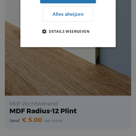
Alles afwijzen
DETAILS WEERGEVEN
Mdf Vochtwerend
MDF Radius-12 Plint
5.00
Vanaf
per meter