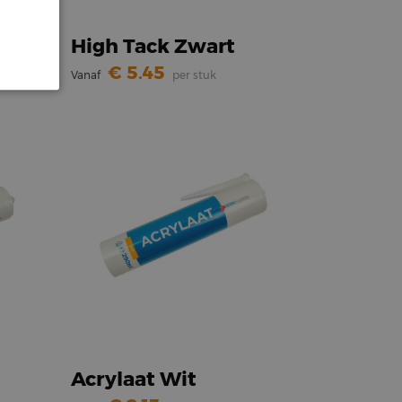
High Tack Zwart
5.45
Vanaf
per stuk
Acrylaat Wit