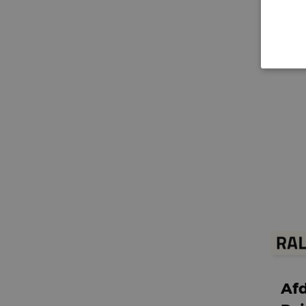
Kit
Vanaf
Afd