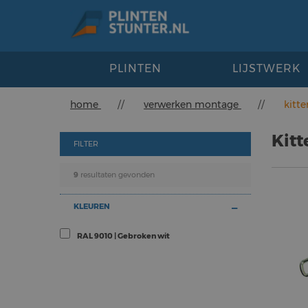
PLINTEN
LIJSTWERK
home
//
verwerken montage
//
kitte
Kitt
FILTER
9
resultaten gevonden
KLEUREN
RAL 9010 | Gebroken wit