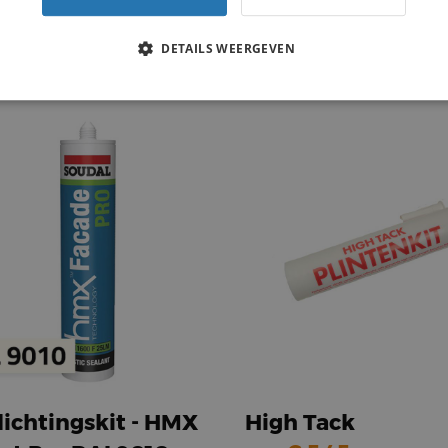
 En Schraapset
Kit En Meetset
DETAILS WEERGEVEN
5.50
19.81
per stuk
Vanaf
per stuk
ichtingskit - HMX
High Tack