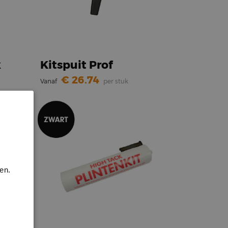
k
Kitspuit Prof
26.74
Vanaf
per stuk
en.