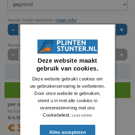
Aantal meter bestellen (
meer info
)
-
+
meter
Aantal lengte (2.44 meter) bestellen
-
+
lengte
Deze website maakt
gebruik van cookies.
Verwachte levertijd: 1 tot 3 werkdagen
Deze website gebruikt cookies om
uw gebruikerservaring te verbeteren.
Nog €
290
voor gratis bezorging.
Door onze website te gebruiken,
stemt u in met alle cookies in
per meter
subtotaal
overeenstemming met ons
Inclusief BTW
Inclusief BTW
Cookiebeleid.
Lees verder
€ 4.15
€
9
.
56
€ 3.92
Alles accepteren