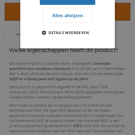
VOEG TOE AAN WINKELWAGEN
Alles afwijzen
DETAILS WEERGEVEN
specificaties
informatie
Welke eigenschappen heeft dit product?
De moderne plint is zoals de naam al aangeeft
uitermate
geschikt voor moderne interieurs
. Hou je niet van schoonmaken
dan is deze plint ook de juiste keuze. Door de schuine bovenzijde
blijft er vrijwel geen stof liggen op de plint
.
Deze plint is 2x gegrond of afgelakt in de RAL kleur 7016
(antraciet), 9001, 9005 (zwart), 9010, 9016 zijdeglans verkrijgbaar.
Gelakte plinten worden op bestelling gemaakt.
Alle moderne plinten zijn in lengtes van 2.44 meter en van
vochtwerend MDF. Dit type MDF bestaat uit fijn vermalen
geperste houtvezels waaraan watervaste lijm is toegevoegd. Om
vochtwerende MDF te onderscheiden van normaal MDF is een
groene pigmentering aangebracht.
V313
staat voor de test die de
waterwerende kwaliteit van het MDF vast stelt. Deze plinten zijn