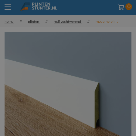
0
home
//
plinten
//
mdf vochtwerend
//
moderne plint