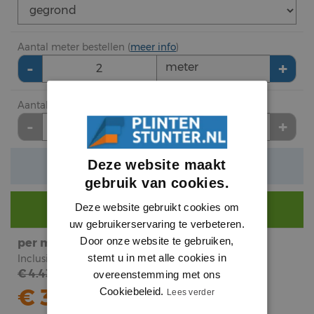
Aantal meter bestellen (
meer info
)
-
+
meter
Aantal lengte (2.44 meter) bestellen
-
+
lengte
Deze website maakt
Verwachte levertijd: 1 tot 3 werkdagen
gebruik van cookies.
Deze website gebruikt cookies om
Nog €
290
voor gratis bezorging.
uw gebruikerservaring te verbeteren.
Door onze website te gebruiken,
per meter
subtotaal
stemt u in met alle cookies in
Inclusief BTW
Inclusief BTW
€ 4.43
€
9
.
overeenstemming met ons
05
€ 3.71
Cookiebeleid.
Lees verder