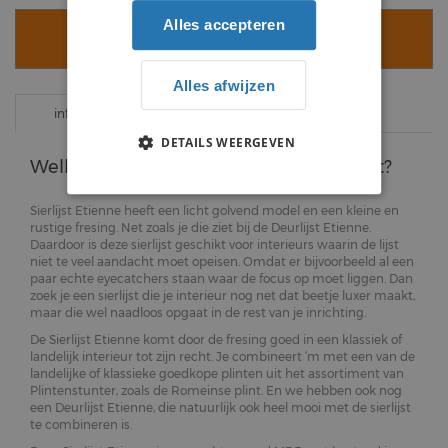
Alles accepteren
VOEG TOE AAN WINKELWAGEN
Alles afwijzen
specificaties
informatie
DETAILS WEERGEVEN
Welke eigenschappen heeft dit product?
Sierlijst Etienne heeft een licht golvend model en een kleine en
rustige fresing. Net zoals je die ziet bij de Deurlijst Etienne.
Daardoor is deze sierlijst geschikt voor interieurs waarin de lijst
niet te veel aandacht moet opeisen. Omdat er bijvoorbeeld al een
paar echte eyecatchers staan waar de focus op moet liggen. Dan
zoek je een sierlijst die je interieur nog net dat beetje luxer maakt,
maar die wel naadloos opgaat in de rest van je inrichting.
De Sierlijst Etienne komt door de fresing goed in een klassiek of
landelijk interieur tot zijn recht. Je combineert ‘m met een van de
landelijke of klassieke goedkope plinten uit het assortiment van
Plintenstunter, zoals de Romeinse plint. En we hebben ook nog
een Deurlijst Etienne, die natuurlijk ook heel mooi met de sierlijst
te combineren is.