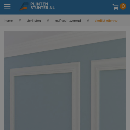
0
home
//
sierlijsten
//
mdf vochtwerend
//
sierlijst etienne