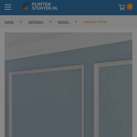
0
home
//
sierlijsten
//
grenen
//
hoeklijst hollat