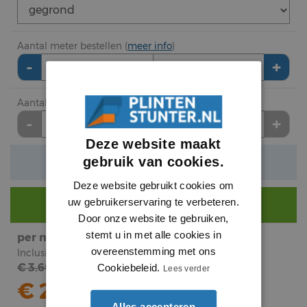
Aantal meter bestellen (
meer info
)
-
+
meter
Aantal lengte (2.7 meter) bestellen
-
+
lengte
Deze website maakt
gebruik van cookies.
Verwachte levertijd: 1 tot 3 werkdagen
Deze website gebruikt cookies om
uw gebruikerservaring te verbeteren.
Nog €
290
voor gratis bezorging.
Door onze website te gebruiken,
stemt u in met alle cookies in
per meter
subtotaal
overeenstemming met ons
Inclusief BTW
Inclusief BTW
€ 3.60
Cookiebeleid.
€
7
.
Lees verder
32
€ 2.71
Alles accepteren