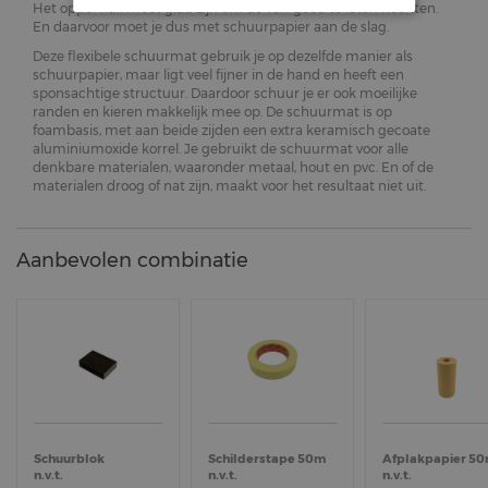
Het oppervlak moet glad zijn om de verf goed te laten hechten.
En daarvoor moet je dus met schuurpapier aan de slag.
Deze flexibele schuurmat gebruik je op dezelfde manier als
schuurpapier, maar ligt veel fijner in de hand en heeft een
sponsachtige structuur. Daardoor schuur je er ook moeilijke
randen en kieren makkelijk mee op. De schuurmat is op
foambasis, met aan beide zijden een extra keramisch gecoate
aluminiumoxide korrel. Je gebruikt de schuurmat voor alle
denkbare materialen, waaronder metaal, hout en pvc. En of de
materialen droog of nat zijn, maakt voor het resultaat niet uit.
Aanbevolen combinatie
Schuurblok
Schilderstape 50m
Afplakpapier 5
n.v.t.
n.v.t.
n.v.t.