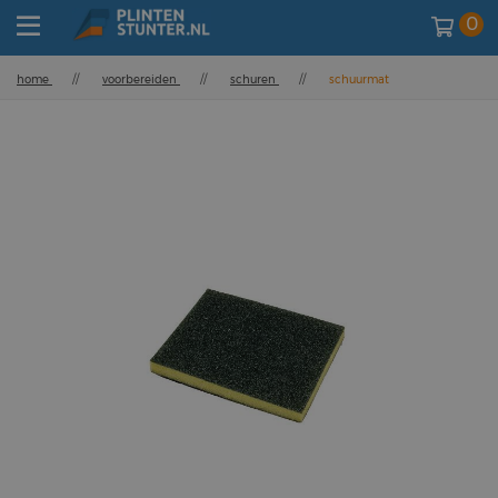
0
home
//
voorbereiden
//
schuren
//
schuurmat