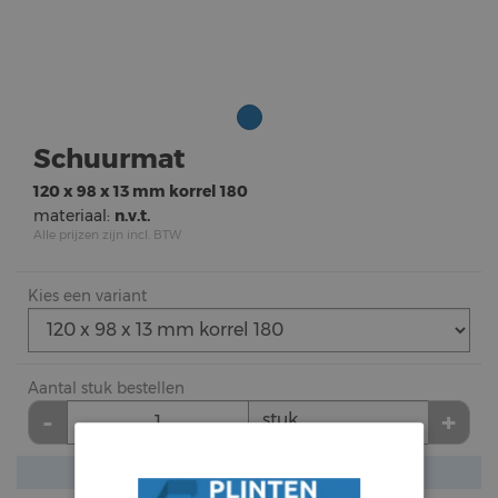
Schuurmat
120 x 98 x 13 mm korrel 180
materiaal:
n.v.t.
Alle prijzen zijn incl. BTW
Kies een variant
Aantal stuk bestellen
-
+
stuk