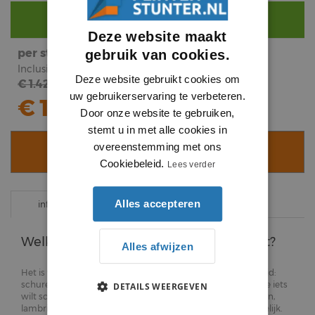
Nog €
290
voor gratis bezorging.
Deze website maakt
per stuk
subtotaal
gebruik van cookies.
Inclusief BTW
Inclusief BTW
Deze website gebruikt cookies om
€ 1.42
€
1
.
02
uw gebruikerservaring te verbeteren.
€ 1.02
Door onze website te gebruiken,
stemt u in met alle cookies in
overeenstemming met ons
VOEG TOE AAN WINKELWAGEN
Cookiebeleid.
Lees verder
Alles accepteren
specificaties
informatie
Welke eigenschappen heeft dit product?
Alles afwijzen
Het is voor veel doe-het-zelvers een weinig geliefde bezigheid:
schuren. Toch ontkom je er bij veel klussen niet aan. Zodra je iets
DETAILS WEERGEVEN
wilt schilderen, zoals bijvoorbeeld onze architraven, sierlijsten,
lambrisering of goedkope plinten, is schuren echt noodzakelijk.