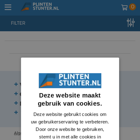
0
FILTER
home
//
plinten
//
plinten
//
zwarte plinten
Veelgestelde vragen
Contact
Deze website maakt
gebruik van cookies.
Beoordelingen
Volg ons:
Deze website gebruikt cookies om
uw gebruikerservaring te verbeteren.
Door onze website te gebruiken,
Algemene voorwaarden
stemt u in met alle cookies in