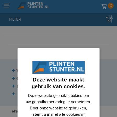
0
FILTER
home
//
wandpanelen
//
plinten
Veelgestelde vragen
Contact
Deze website maakt
gebruik van cookies.
Beoordelingen
Volg ons:
Deze website gebruikt cookies om
uw gebruikerservaring te verbeteren.
Door onze website te gebruiken,
Algemene voorwaarden
stemt u in met alle cookies in