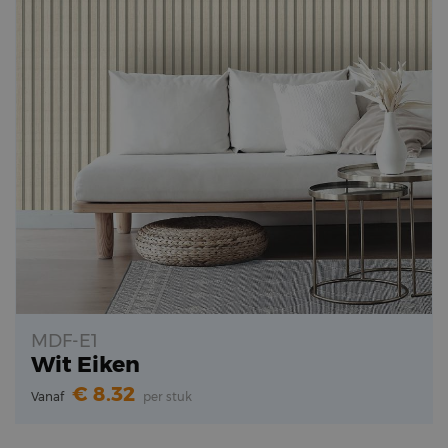
MDF-E1
Wit Eiken
8.32
Vanaf
per stuk