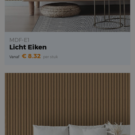
MDF-E1
Licht Eiken
8.32
Vanaf
per stuk