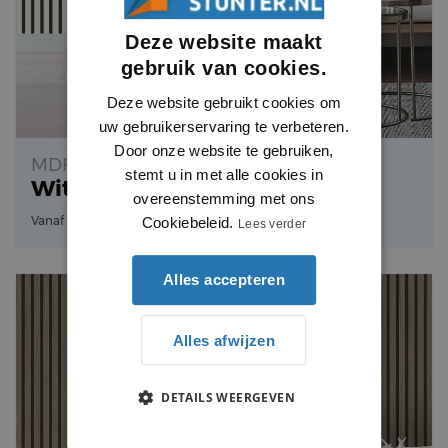
Deze website maakt
gebruik van cookies.
Deze website gebruikt cookies om
uw gebruikerservaring te verbeteren.
Door onze website te gebruiken,
MDF-E1
stemt u in met alle cookies in
Wit Eiken
overeenstemming met ons
22.08
Vanaf
per stuk
Cookiebeleid.
Lees verder
Alles accepteren
Alles afwijzen
DETAILS WEERGEVEN