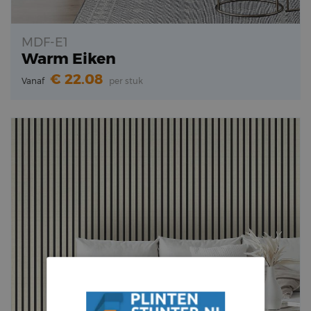
MDF-E1
Warm Eiken
22.08
Vanaf
per stuk