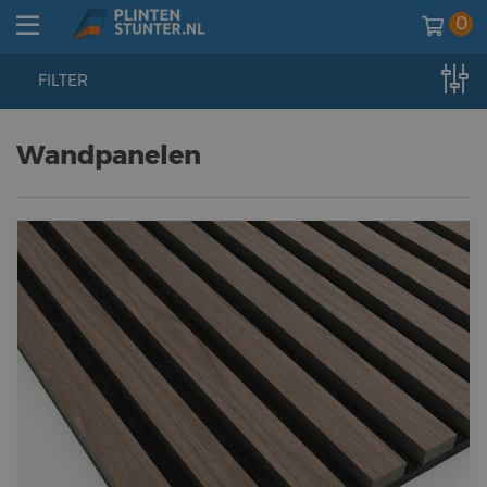
0
FILTER
home
//
wandpanelen
Wandpanelen