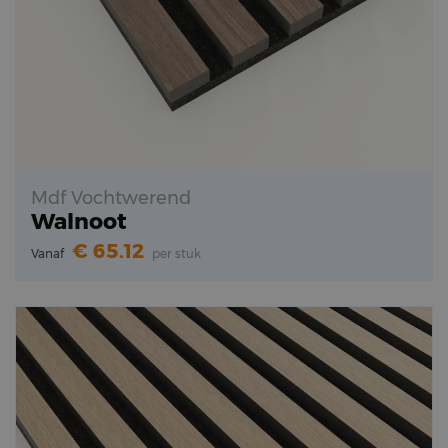
Mdf Vochtwerend
Walnoot
65.12
Vanaf
per stuk