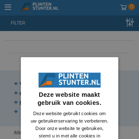
0
FILTER
home
//
lambrisering
//
plinten
//
zwarte plinten
Veelgestelde vragen
Contact
Deze website maakt
gebruik van cookies.
Beoordelingen
Volg ons:
Deze website gebruikt cookies om
uw gebruikerservaring te verbeteren.
Door onze website te gebruiken,
Algemene voorwaarden
stemt u in met alle cookies in