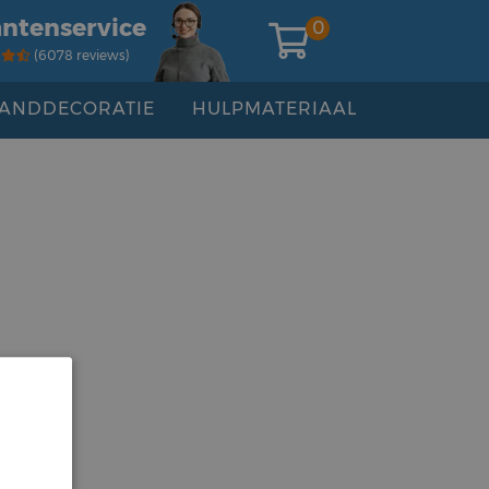
antenservice
0
(6078 reviews)
ANDDECORATIE
HULPMATERIAAL