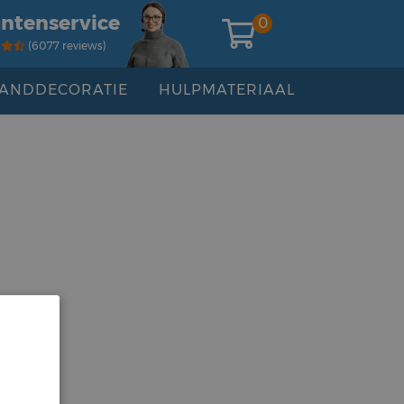
antenservice
0
(6077 reviews)
ANDDECORATIE
HULPMATERIAAL