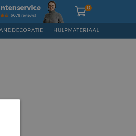
antenservice
0
(6078 reviews)
ANDDECORATIE
HULPMATERIAAL