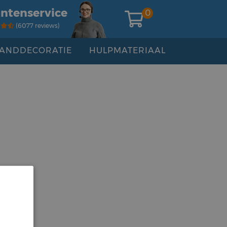
antenservice
0
(6077 reviews)
ANDDECORATIE
HULPMATERIAAL