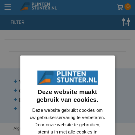
0
FILTER
home
//
plinten
//
plinten
//
aluminium
Veelgestelde vragen
Contact
Deze website maakt
gebruik van cookies.
Beoordelingen
Volg ons:
Deze website gebruikt cookies om
uw gebruikerservaring te verbeteren.
Door onze website te gebruiken,
Algemene voorwaarden
stemt u in met alle cookies in