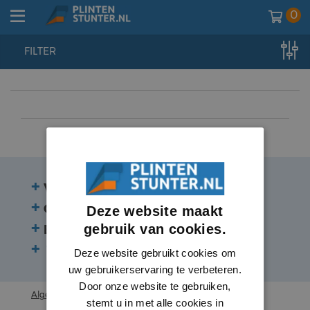
0
FILTER
home
//
plinten
//
plinten
//
hardhout
Veelgestelde vragen
Contact
Deze website maakt
gebruik van cookies.
Beoordelingen
Volg ons:
Deze website gebruikt cookies om
uw gebruikerservaring te verbeteren.
Door onze website te gebruiken,
Algemene voorwaarden
stemt u in met alle cookies in