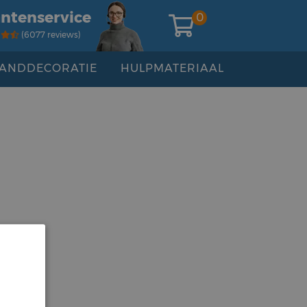
antenservice
0
(6077 reviews)
ANDDECORATIE
HULPMATERIAAL