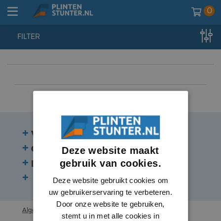
0
FILTER
home
//
plinten
//
plinten
//
hdps
Veelgestelde vragen
Contact
Deze website maakt
gebruik van cookies.
Beoordelingen
Volg ons:
Deze website gebruikt cookies om
uw gebruikerservaring te verbeteren.
Door onze website te gebruiken,
Algemene voorwaarden
stemt u in met alle cookies in