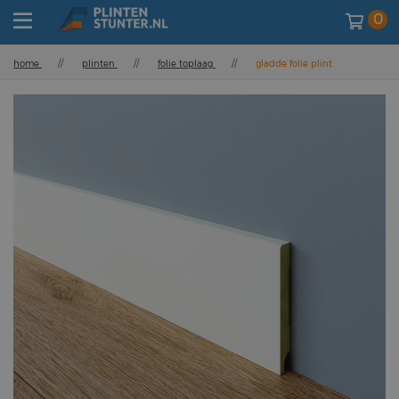
0
home
//
plinten
//
folie toplaag
//
gladde folie plint