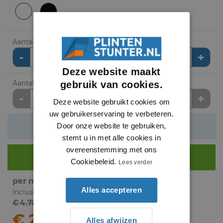
Aantal meter bestellen (
meer info
)
-
+
meter
Deze website maakt
Aantal lengte (2.2 meter) bestellen
gebruik van cookies.
-
+
lengte
Deze website gebruikt cookies om
uw gebruikerservaring te verbeteren.
Verwachte levertijd: 1 tot 3 werkdagen
Door onze website te gebruiken,
stemt u in met alle cookies in
overeenstemming met ons
Nog €
290
voor gratis bezorging.
Cookiebeleid.
Lees verder
per meter
subtotaal
Alles accepteren
Inclusief BTW
Inclusief BTW
€ 4.78
€
6
.
25
€ 2.84
Alles afwijzen