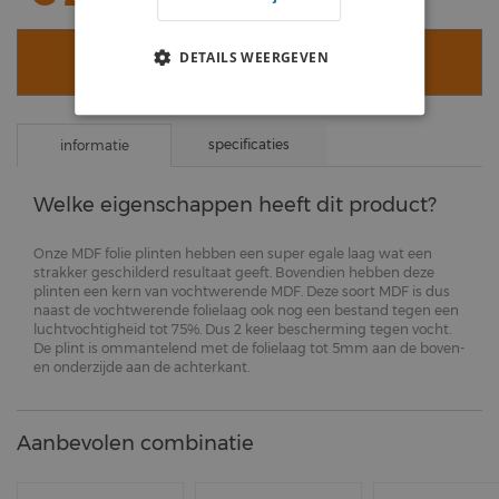
DETAILS WEERGEVEN
VOEG TOE AAN WINKELWAGEN
specificaties
informatie
Welke eigenschappen heeft dit product?
Onze MDF folie plinten hebben een super egale laag wat een
strakker geschilderd resultaat geeft. Bovendien hebben deze
plinten een kern van vochtwerende MDF. Deze soort MDF is dus
naast de vochtwerende folielaag ook nog een bestand tegen een
luchtvochtigheid tot 75%. Dus 2 keer bescherming tegen vocht.
De plint is ommantelend met de folielaag tot 5mm aan de boven-
en onderzijde aan de achterkant.
Aanbevolen combinatie